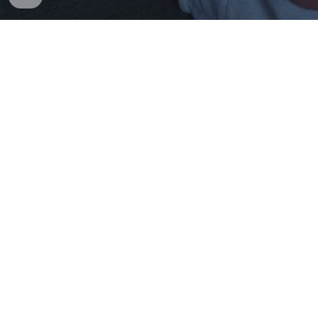
Chi siamo
Sport85
è una rete di punti vendita sportivi attiva
nel Lazio. Negli ultimi anni abbiamo avviato un
percorso di riorganizzazione per costruire
un’azienda più solida, semplice e sostenibile nel
tempo.